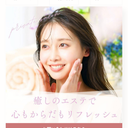
関連タグ
#脱毛
#筑後
#毛穴
#たるみ
#肩こり
カテゴリー
Categories
全てのカテゴリー
脱毛
フェイシャル