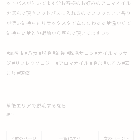
ットバスが付いてます♡お客様のお好みのアロマオイル
を選んで頂きフットバスに入れるのでフワッといい香り
が漂い気持ちもリラックスタイム☺️☺️わぁぁ♥️温かくて
気持ちぃ♥️と施術前から喜んで頂いてます☺️✨️
#筑後市 #八女 #脱毛 #筑後 #脱毛サロン #オイルマッサー
ジ #リフレクソロジー #アロマオイル #毛穴 #たるみ #肩
こり #頭痛
筑後エリアで脱毛するなら
脱毛
< 前のページ
一覧に戻る
次のページ >