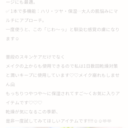
ージにも最適。
✅ 1本で多機能：ハリ・ツヤ・保湿…大人の肌悩みにマ
ルチにアプローチ。
一度使うと、この「じわ〜っ」と馴染む感覚の虜になり
ます☺️
普段のスキンケアだけでなく
メイクの上からも使用できるので私は1日数回乾燥対策
と潤いキープに使用しています♡♡メイク崩れもしませ
ん🤗
もっちりつやつや〜に保湿されてすご〜くお気に入りア
イテムです♡♡♡
乾燥が気になるこの季節、
是非一度試してみてほしいアイテムです!!!!☺️☺️🫶🫶