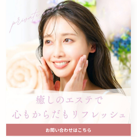
MetaLTSKIN ╴¥6,930
＿＿＿＿＿＿＿＿＿＿＿＿＿＿＿＿＿＿＿＿＿＿＿＿＿
＿＿
#メタエルティスキン
#MetaLTSKIN
#ミスト美容液
#乾燥対策
#保湿ケア
ツヤ肌
美肌ケア
うるツヤ肌
お問い合わせはこちら