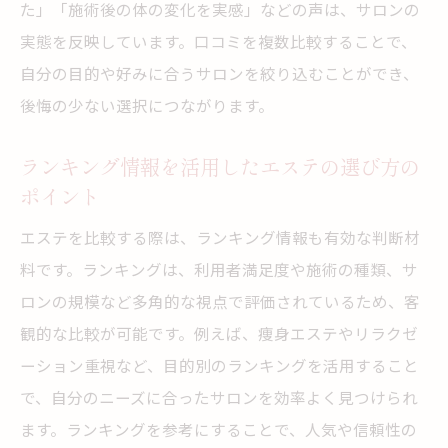
た」「施術後の体の変化を実感」などの声は、サロンの
痩身エステおすすめ情報の活用と注意点
実態を反映しています。口コミを複数比較することで、
料金や施術内容でエステを比較するコツ
自分の目的や好みに合うサロンを絞り込むことができ、
後悔の少ない選択につながります。
大手サロンと個人店のエステ比較ポイント
エステの口コミ・ランキング活用術の基本
ランキング情報を活用したエステの選び方の
エステ比較で重視したい安全性と信頼性
ポイント
エステとジムの違いを知って賢く選ぶ方法
エステを比較する際は、ランキング情報も有効な判断材
エステとジムの特徴を比較して選び方を理
料です。ランキングは、利用者満足度や施術の種類、サ
解
ロンの規模など多角的な視点で評価されているため、客
痩身効果はエステとジムどちらが高いのか
観的な比較が可能です。例えば、痩身エステやリラクゼ
解説
ーション重視など、目的別のランキングを活用すること
リラクゼーションや美容効果の違いを比較
で、自分のニーズに合ったサロンを効率よく見つけられ
エステとジムの費用や継続しやすさを検証
ます。ランキングを参考にすることで、人気や信頼性の