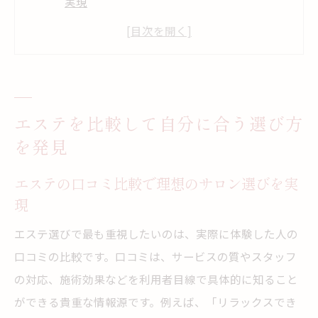
実現
ランキング情報を活用したエステの選び方
のポイント
エステの雰囲気や施術内容を比較する重要
性
エステを比較して自分に合う選び方
痩身エステや大手サロンの特徴をしっかり
を発見
把握
初回体験や料金プランでエステを比較する
エステの口コミ比較で理想のサロン選びを実
コツ
現
エステ比較で自分に合う効果と癒しを見極
エステ選びで最も重視したいのは、実際に体験した人の
める
口コミの比較です。口コミは、サービスの質やスタッフ
効果的なエステの比較ポイント徹底解説
の対応、施術効果などを利用者目線で具体的に知ること
エステの効果や実感度で比較すべきポイン
ができる貴重な情報源です。例えば、「リラックスでき
ト