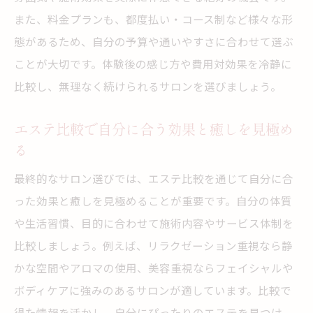
リピート率が高いエステの比較ポイント
また、料金プランも、都度払い・コース制など様々な形
態があるため、自分の予算や通いやすさに合わせて選ぶ
実体験をもとにしたエステ満足度比較のコ
ことが大切です。体験後の感じ方や費用対効果を冷静に
ツ
比較し、無理なく続けられるサロンを選びましょう。
エステ比較の最新トレンドや注目ポイント
エステ比較を通じて後悔しない選択を叶える
エステ比較で自分に合う効果と癒しを見極め
エステ比較で後悔しないための重要ポイン
る
ト
最終的なサロン選びでは、エステ比較を通じて自分に合
満足できるエステ選びを比較で実現するコ
った効果と癒しを見極めることが重要です。自分の体質
ツ
や生活習慣、目的に合わせて施術内容やサービス体制を
口コミや体験談でエステの違いを比較する
比較しましょう。例えば、リラクゼーション重視なら静
方法
かな空間やアロマの使用、美容重視ならフェイシャルや
エステの比較で理想の効果を得るための工
ボディケアに強みのあるサロンが適しています。比較で
夫
得た情報を活かし、自分にぴったりのエステを見つけ