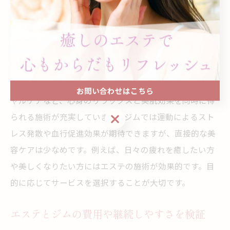
断しましょう。
リラクゼーションや美容効果の違いを比較
リラクゼーションや美容効果には、エステが強みを持っ
ています。エステではアロマトリートメントやフェイシ
お問い合わせはこちら
ャルケアなど、心身のリラックスと美肌効果を同時に得
お問い合わせはこちら
られる施術が充実しています。ジムでは運動によるスト
レス発散や血行促進効果が期待できますが、直接的な美
容ケアは少なめです。例えば、日々の疲れを癒したい方
や美しくなりたい方にはエステの施術が効果的です。目
的に応じてサービスを選択することが大切です。
エステとジムの費用や継続しやすさを検証