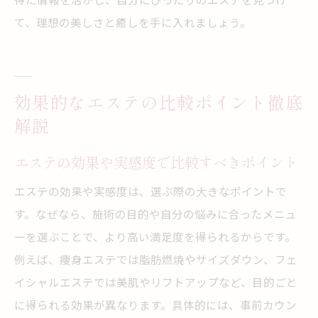
エステ選びでよくある後悔の回避ポイント
て、理想の美しさと癒しを手に入れましょう。
比較結果を踏まえた賢いエステの選び方
癒しと美容を両立できるエステの選び方ガイド
癒しと美容を意識したエステ比較のポイン
効果的なエステの比較ポイント徹底
ト
解説
エステで得られるリラクゼーション効果比
エステの効果や実感度で比較すべきポイント
較
エステの効果や実感度は、選ぶ際の大きなポイントで
美容と心地よさを両立するエステ選びのコ
す。なぜなら、施術の目的や自分の悩みに合ったメニュ
ツ
ーを選ぶことで、より高い満足度を得られるからです。
エステ施術の内容と癒し効果を比較する方
例えば、痩身エステでは脂肪燃焼やサイズダウン、フェ
法
イシャルエステでは美肌やリフトアップなど、目的ごと
自分に合う美容エステを比較で見つける秘
に得られる効果が異なります。具体的には、事前カウン
訣