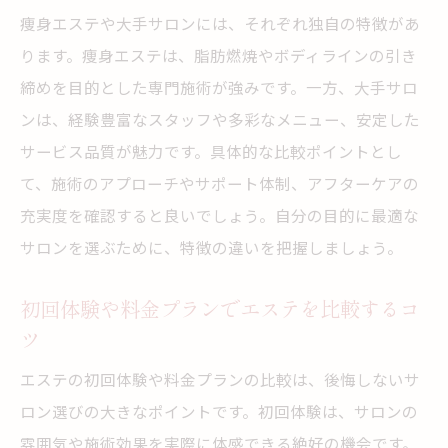
較
痩身エステや大手サロンには、それぞれ独自の特徴があ
料金が高いエステの理由を比較で納得する
ります。痩身エステは、脂肪燃焼やボディラインの引き
締めを目的とした専門施術が強みです。一方、大手サロ
施術内容やオプションの違いをエステで比
ンは、経験豊富なスタッフや多彩なメニュー、安定した
較
サービス品質が魅力です。具体的な比較ポイントとし
費用対効果に優れたエステ比較の方法とは
て、施術のアプローチやサポート体制、アフターケアの
エステの料金比較で賢く選ぶポイント
充実度を確認すると良いでしょう。自分の目的に最適な
満足度が高いエステを費用面で比較する
サロンを選ぶために、特徴の違いを把握しましょう。
満足度が高まるエステ比較の新常識とは
エステ比較で重視したい新しい満足基準と
初回体験や料金プランでエステを比較するコ
ツ
は
口コミやランキングを活用した賢いエステ
エステの初回体験や料金プランの比較は、後悔しないサ
選び
ロン選びの大きなポイントです。初回体験は、サロンの
エステの効果や癒しを基準に比較する方法
雰囲気や施術効果を実際に体感できる絶好の機会です。