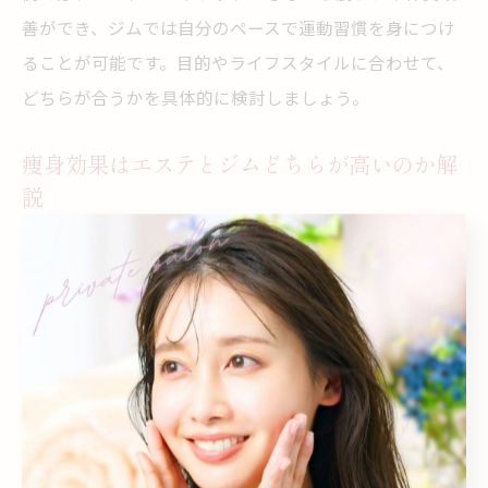
善ができ、ジムでは自分のペースで運動習慣を身につけ
ることが可能です。目的やライフスタイルに合わせて、
どちらが合うかを具体的に検討しましょう。
痩身効果はエステとジムどちらが高いのか解
説
痩身効果に関しては、エステとジムでアプローチ方法が
異なります。エステは脂肪やむくみに直接アプローチ
し、短期間で見た目の変化を感じやすい傾向がありま
す。一方、ジムでは筋肉量を増やし基礎代謝を高めるこ
とで、長期的な体質改善が期待できます。例えば、イベ
ント前にすぐに見た目を整えたい場合はエステ、根本的
な体力作りや健康増進を目指すならジムが向いていま
す。自分の目標や期間に応じて、どちらが効果的かを判