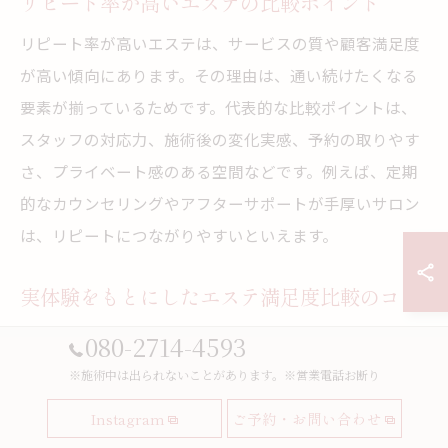
リピート率が高いエステの比較ポイント
リピート率が高いエステは、サービスの質や顧客満足度
が高い傾向にあります。その理由は、通い続けたくなる
要素が揃っているためです。代表的な比較ポイントは、
スタッフの対応力、施術後の変化実感、予約の取りやす
さ、プライベート感のある空間などです。例えば、定期
的なカウンセリングやアフターサポートが手厚いサロン
は、リピートにつながりやすいといえます。
実体験をもとにしたエステ満足度比較のコツ
エステの満足度を比較するには、実体験を通じた評価が
080-2714-4593
欠かせません。なぜなら、公式情報や広告だけでは分か
※施術中は出られないことがあります。※営業電話お断り
らない細かな違いを体感できるからです。具体的には、
Instagram
ご予約・お問い合わせ
体験コースを複数利用し、施術内容やスタッフの対応、