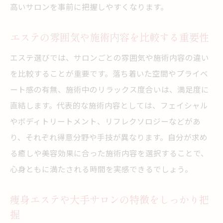
エステの痩身と運動の両立メリットを知る
高いサロンを事前に把握しやすくなります。
自分に合う痩身方法を比較して見極める
エステの雰囲気や施術内容を比較する重要性
痩身エステの実感できる効果と比較のコツ
エステ選びでは、サロンごとの雰囲気や施術内容の違い
痩身エステの効果や満足度を比較して選ぶ
を比較することが重要です。落ち着いた空間やプライベ
痩身エステは本当に意味ないのか実態を解
ート感の有無、施術中のリラックス度合いは、満足度に
説
直結します。代表的な施術内容としては、フェイシャル
おすすめの痩身エステを比較して賢く選択
やボディトリートメント、リフレクソロジーなどがあ
痩身エステ初回体験を活かした判断ポイン
り、それぞれ得意分野や手技が異なります。自分が求め
ト
る癒しや美容効果に合った施術内容を選択することで、
エステ比較で後悔しないための効果実感術
心身ともに満たされる時間を実感できるでしょう。
実際に痩せるエステの選び方と比較のコツ
痩身エステや大手サロンの特徴をしっかり把
費用や内容を比べて納得のエステ選びを実現
握
エステの費用や料金体系をわかりやすく比