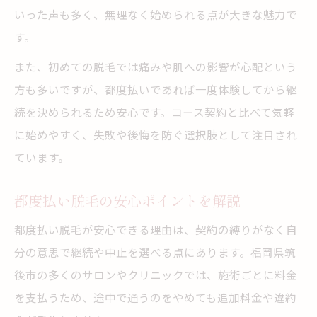
いった声も多く、無理なく始められる点が大きな魅力で
脱毛の都度払いが向いているケース例
す。
予算に合わせて脱毛を始める方法
また、初めての脱毛では痛みや肌への影響が心配という
都度払い脱毛で予算管理がしやすい理由
方も多いですが、都度払いであれば一度体験してから継
無理のない脱毛費用計画の立て方
続を決められるため安心です。コース契約と比べて気軽
脱毛にかかるお金と平均的な費用感
に始めやすく、失敗や後悔を防ぐ選択肢として注目され
都度払い脱毛で安心して始めるコツ
ています。
費用面で選ぶ脱毛のポイントを紹介
都度払い脱毛の安心ポイントを解説
都度払い脱毛で叶える自分らしい美肌
脱毛都度払いで理想の美肌を目指す方法
都度払い脱毛が安心できる理由は、契約の縛りがなく自
分の意思で継続や中止を選べる点にあります。福岡県筑
自分のペースで叶える脱毛と美肌効果
後市の多くのサロンやクリニックでは、施術ごとに料金
都度払い脱毛で肌トラブルを回避する工夫
を支払うため、途中で通うのをやめても追加料金や違約
美肌を維持するための脱毛習慣とは