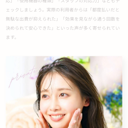
応」「使用機器の種類」「スタッフの対応力」などもチ
ェックしましょう。実際の利用者からは「都度払いだと
無駄な出費が抑えられた」「効果を見ながら通う回数を
決められて安心できた」といった声が多く寄せられてい
ます。
柔軟な都度払い脱毛のメリット徹底
解説
都度払い脱毛ならではの柔軟性とは何か
都度払い脱毛の最大の特徴は、利用者自身のライフスタ
イルや予算、スケジュールに合わせて柔軟に通える点で
す。