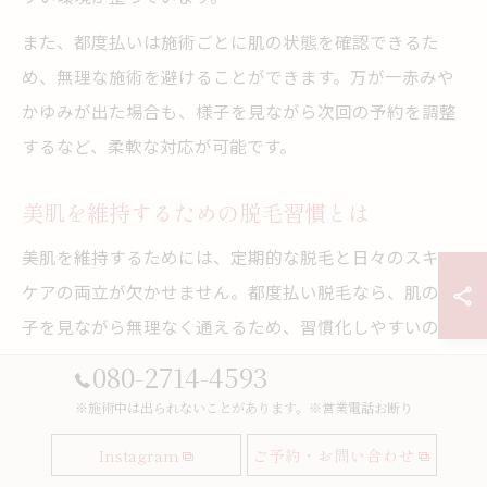
また、都度払いは施術ごとに肌の状態を確認できるた
め、無理な施術を避けることができます。万が一赤みや
かゆみが出た場合も、様子を見ながら次回の予約を調整
するなど、柔軟な対応が可能です。
美肌を維持するための脱毛習慣とは
美肌を維持するためには、定期的な脱毛と日々のスキン
ケアの両立が欠かせません。都度払い脱毛なら、肌の調
子を見ながら無理なく通えるため、習慣化しやすいのが
特徴です。筑後市の多くのサロンでは、全身脱毛や部分
080-2714-4593
脱毛など希望に合わせたメニューが選べます。
※施術中は出られないことがあります。※営業電話お断り
脱毛後の肌は一時的に敏感になるため、保湿や刺激の少
Instagram
ご予約・お問い合わせ
ない化粧品の使用がおすすめです。特に施術後は、摩擦