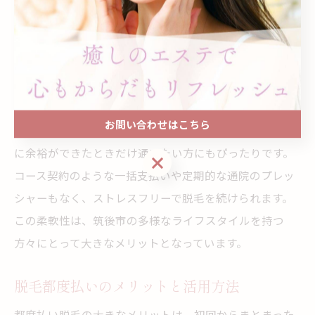
福岡県筑後市の脱毛サロンでも、都度払いを導入してい
る店舗が増えており、忙しい社会人や学生、子育て中の
方まで幅広く支持されています。
予約もその都度行えるため、急な予定変更にも対応しや
すいのが魅力です。
お問い合わせはこちら
例えば、仕事や家事の合間に施術を受けたい方や、時間
に余裕ができたときだけ通いたい方にもぴったりです。
お問い合わせはこちら
コース契約のような一括支払いや定期的な通院のプレッ
シャーもなく、ストレスフリーで脱毛を続けられます。
この柔軟性は、筑後市の多様なライフスタイルを持つ
方々にとって大きなメリットとなっています。
脱毛都度払いのメリットと活用方法
都度払い脱毛の大きなメリットは、初回からまとまった