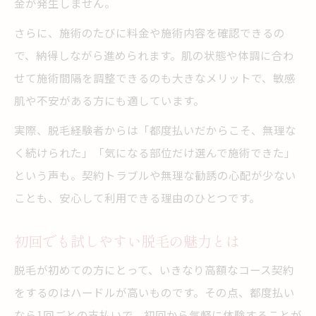
金が発生しません。
脱毛効果を高めるセルフケアのポイント
さらに、施術のたびに料金や施術内容を確認できるの
施術回数や効果が気になる方必見
で、納得しながら進められます。肌の状態や体調に合わ
脱毛都度払いで効果を引き出す回数の目安
せて施術間隔を調整できるのも大きなメリットで、敏感
施術回数と脱毛効果の関係を詳しく解説
肌や不安がある方にも適しています。
都度払い脱毛で効率よく通うコツ
実際、脱毛経験者からは「都度払いだからこそ、無理な
気になる効果の出方や持続期間について
く続けられた」「気になる部位だけ選んで施術できた」
脱毛施術後の肌変化を観察するポイント
という声も。契約トラブルや無理な勧誘の心配が少ない
ことも、安心して利用できる理由のひとつです。
初回でも試しやすい脱毛の魅力とは
脱毛が初めての方にとって、いきなり高額なコース契約
をするのはハードルが高いものです。その点、都度払い
なら1回ごとの支払いで、初回から気軽に体験することが