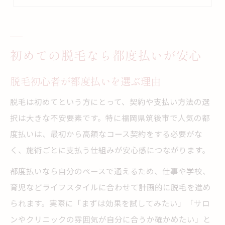
無理なく通える脱毛の都度払い体験
脱毛デビューに都度払いが最適な訳
筑後市で話題の脱毛を賢く選ぶコツ
初めての脱毛なら都度払いが安心
脱毛を賢く選ぶためのチェックポイント
脱毛初心者が都度払いを選ぶ理由
筑後市で注目の脱毛店選びのポイント
口コミでわかる脱毛サービスの選び方
脱毛は初めてという方にとって、契約や支払い方法の選
脱毛選びで後悔しないための工夫とは
択は大きな不安要素です。特に福岡県筑後市で人気の都
度払いは、最初から高額なコース契約をする必要がな
都度払い脱毛の比較ポイントを解説
く、施術ごとに支払う仕組みが安心感につながります。
柔軟な都度払い脱毛のメリット徹底解説
都度払い脱毛ならではの柔軟性とは何か
都度払いなら自分のペースで通えるため、仕事や学校、
育児などライフスタイルに合わせて計画的に脱毛を進め
脱毛都度払いのメリットと活用方法
られます。実際に「まずは効果を試してみたい」「サロ
都度払い脱毛で得られる安心感について
ンやクリニックの雰囲気が自分に合うか確かめたい」と
コース契約と比較した都度払い脱毛の利点