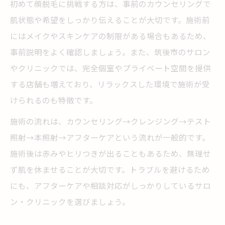
初めて顔脱毛に挑戦する方は、事前のカウンセリングで
ポート
肌状態や希望をしっかり伝えることが大切です。施術前
顔脱毛の脱毛料金やコース内容を徹底比較
にはメイクやスキンケアの制限がある場合もあるため、
顔脱毛はやめたほうがいい？本音の口コミ解説
事前説明をよく確認しましょう。また、筑後市のサロン
顔脱毛に関する脱毛の失敗例と後悔ポイン
やクリニックでは、完全個室やプライベート空間を提供
ト
する店舗も増えており、リラックスした環境で施術が受
脱毛の口コミから見る顔脱毛のメリットと
けられるのも特徴です。
注意点
施術の流れは、カウンセリング→クレンジング→テスト
顔脱毛をやめたほうがいい理由を徹底検証
照射→本照射→アフターケアという流れが一般的です。
脱毛経験者の声で分かる顔脱毛のリアルな
施術後は赤みやヒリつきが出ることもあるため、無理せ
感想
ず肌を休ませることが大切です。トラブルを避けるため
顔脱毛の脱毛で感じやすい悩みと解決策を
にも、アフターケアや相談対応がしっかりしているサロ
紹介
ン・クリニックを選びましょう。
理想の美肌を叶える顔脱毛の効果と通う回数