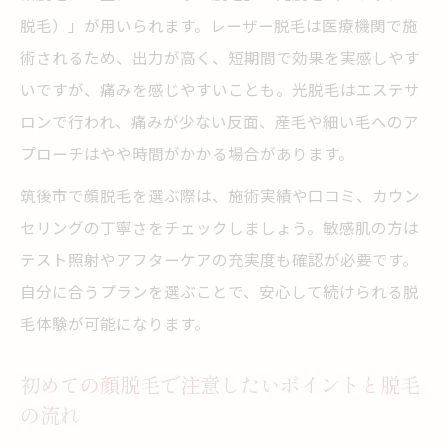
ポイント
脱毛）」が用いられます。レーザー脱毛は医療機関で施
術されるため、出力が高く、短期間で効果を実感しやす
顔脱毛の脱毛で起こりやすいトラブルと予
いですが、痛みを感じやすいことも。光脱毛はエステサ
防策
ロンで行われ、痛みが少ない反面、産毛や細い毛へのア
敏感肌でも安心の顔脱毛サロン・クリニッ
プローチはやや時間がかかる場合があります。
ク選び
筑後市で顔脱毛を選ぶ際は、施術実績や口コミ、カウン
医療脱毛とサロン脱毛の違いを徹底比較
セリングの丁寧さをチェックしましょう。敏感肌の方は
顔脱毛で選ぶ医療脱毛とサロン脱毛の違い
テスト照射やアフターケアの充実度も確認が必要です。
を解説
自分に合うプランを選ぶことで、安心して続けられる脱
脱毛効果や回数で見る顔脱毛の選択ポイン
毛体験が可能になります。
ト
痛みやリスクの違いを顔脱毛で具体的に比
初めての顔脱毛で注意したいポイントと脱毛
較
の流れ
脱毛で求める安全性と顔脱毛のアフターサ