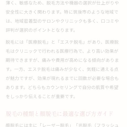
薄く、敏感なため、脱毛方法や機器の選択が仕上がりや
ックの選び方
安全性に大きく関わります。特に筑後市のような地域で
筑後市で顔脱毛を選ぶ際の脱毛プラン比較
は、地域密着型のサロンやクリニックも多く、口コミや
ポイント
評判が選択のポイントとなります。
脱毛の口コミと筑後市の顔脱毛で失敗しな
脱毛には「医療脱毛」と「エステ脱毛」があり、医療脱
い方法
毛はクリニックで行われる医療行為で、より高い効果が
顔脱毛と脱毛後に必要なアフターケアの重
期待できますが、痛みや費用が高めになる傾向がありま
要性
す。一方、エステ脱毛は痛みが少なく、気軽に通える点
敏感肌でも顔脱毛は大丈夫？リスクと対策
が魅力ですが、効果が現れるまでに回数が必要な場合も
敏感肌の方が顔脱毛で脱毛を受ける際の注
あります。どちらもカウンセリングで自分の肌質や希望
意点
をしっかり伝えることが重要です。
脱毛による顔脱毛のリスクと安心の対策方
脱毛の種類と顔脱毛に最適な選び方ガイド
法
敏感肌対応の脱毛施術と顔脱毛後のケアの
顔脱毛には主に「レーザー脱毛」「光脱毛（フラッシュ