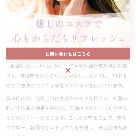
雰囲気やスタッフの対応を自分の目で確認しましょう。
顔脱毛と脱毛後に必要なアフターケアの重要
性
顔脱毛の効果を最大限に引き出し、トラブルを防ぐため
お問い合わせはこちら
にはアフターケアが欠かせません。脱毛後の肌は一時的
に敏感になっているため、保湿や紫外線対策が特に重要
お問い合わせはこちら
です。筑後市の多くのサロンやクリニックでは、施術後
のケア方法について丁寧なアドバイスを行っています。
具体的には、施術当日は洗顔やメイクを控える、刺激の
強い化粧品の使用を避ける、日焼け止めをしっかり塗る
などのポイントがあります。これらを守ることで、赤み
やかゆみ、乾燥などのトラブルを予防し、美肌効果も高