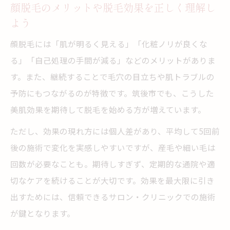
顔脱毛のメリットや脱毛効果を正しく理解し
顔脱毛の脱毛効果と美肌の関係を詳しく解
よう
説
顔脱毛には「肌が明るく見える」「化粧ノリが良くな
脱毛で叶える理想の美肌と顔脱毛の通院目
る」「自己処理の手間が減る」などのメリットがありま
安
す。また、継続することで毛穴の目立ちや肌トラブルの
顔脱毛で脱毛を受ける回数や期間の目安と
予防にもつながるのが特徴です。筑後市でも、こうした
は
美肌効果を期待して脱毛を始める方が増えています。
美肌を目指す方必見の顔脱毛効果アップ術
ただし、効果の現れ方には個人差があり、平均して5回前
脱毛後の顔脱毛で実感できる肌変化や口コ
後の施術で変化を実感しやすいですが、産毛や細い毛は
ミ
回数が必要なことも。期待しすぎず、定期的な通院や適
切なケアを続けることが大切です。効果を最大限に引き
出すためには、信頼できるサロン・クリニックでの施術
が鍵となります。