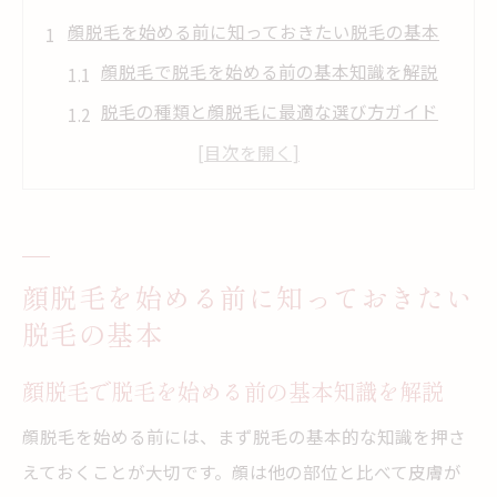
顔脱毛を始める前に知っておきたい脱毛の基本
顔脱毛で脱毛を始める前の基本知識を解説
脱毛の種類と顔脱毛に最適な選び方ガイド
初めての顔脱毛で注意したいポイントと脱
毛の流れ
顔脱毛のメリットや脱毛効果を正しく理解
しよう
顔脱毛を始める前に知っておきたい
脱毛を受ける前に知るべき顔脱毛後のケア
脱毛の基本
方法
筑後市で安心して顔脱毛したい方へのポイント
顔脱毛で脱毛を始める前の基本知識を解説
筑後市の脱毛事情と安心して顔脱毛を始め
顔脱毛を始める前には、まず脱毛の基本的な知識を押さ
るコツ
えておくことが大切です。顔は他の部位と比べて皮膚が
顔脱毛で脱毛を受ける際のサロン・クリニ