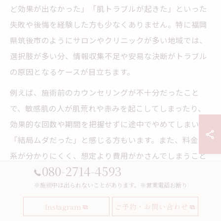
ど効果が出なかった」「肌トラブルが起きた」といった
失敗や後悔を経験した方も少なくありません。特に福岡
県筑後市のようにサロンやクリニックが多い地域では、
選択肢が多い分、情報収集不足や安易な決断がトラブル
の原因となるケースが目立ちます。
例えば、施術前のカウンセリングが不十分だったこと
で、敏感肌の人が肌荒れや赤みを起こしてしまったり、
効果的な回数や期間を把握せずに途中でやめてしまい、
「結局ムダだった」と感じる方もいます。また、料金体
系が分かりにくく、想定より費用がかさんでしまうこと
080-2714-4593
も後悔の一因です。
※施術中は出られないことがあります。※営業電話お断り
こうした失敗を防ぐためには、事前に複数のサロン・ク
Instagram
ご予約・お問い合わせ
リニックの口コミや料金、施術内容をしっかり比較し、