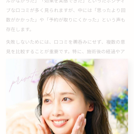
ルがなかった」「効果を実感できた」といったポジティ
ブな口コミが多く見られますが、中には「思ったより回
数がかかった」や「予約が取りにくかった」という声も
存在します。
失敗しないためには、口コミを鵜呑みにせず、複数の意
見を比較することが重要です。特に、施術後の経過やア
フターケア、トラブル時の対応など、実際の利用者の具
体的な体験談を参考にすると良いでしょう。また、初回
カウンセリング時に自分の不安や疑問点をしっかり相談
し、納得した上で契約することがトラブル防止につなが
ります。
筑後市の顔脱毛で後悔しないためには、事前の情報収集
と現地見学もおすすめです。可能であれば、無料カウン
セリングやお試し施術を利用し、サロンやクリニックの