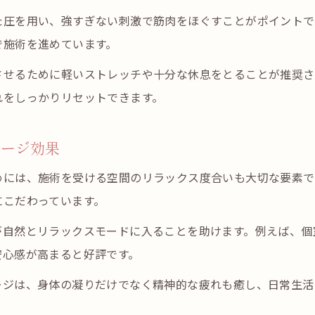
オイルマッサージで感じるアロマの力
た圧を用い、強すぎない刺激で筋肉をほぐすことがポイントで
深いリフレッシュを生むオイルブレンド術
で施術を進めています。
させるために軽いストレッチや十分な休息をとることが推奨さ
れをしっかりリセットできます。
サージ効果
めには、施術を受ける空間のリラックス度合いも大切な要素で
にこだわっています。
が自然とリラックスモードに入ることを助けます。例えば、個
安心感が高まると好評です。
ージは、身体の凝りだけでなく精神的な疲れも癒し、日常生活