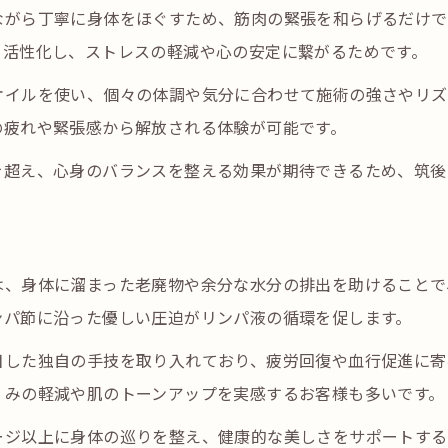
オイルマッサージとリンパ流しの相乗効果
ながら丁寧に身体をほぐすため、筋肉の緊張を和らげるだけで
を活性化し、ストレスの軽減や心の安定に繋がるためです。
筑後の店舗で受けるリンパ流しの流れ
筑後市で叶う極上の全身リラックス法
オイルを使い、個々の体調や気分に合わせて施術の強さやリズ
の疲れや緊張感から解放される体験が可能です。
全身を癒すオイルマッサージの施術ポイント
筑後のサロンで選ぶリラックスのコツ
を超え、心身のバランスを整える効果が期待できるため、筑後
オイルを活かした全身ケアの流れと効果
リンパへのアプローチで心身リセット
力
オイルマッサージで深いリラクゼーション体験
は、身体に溜まった老廃物や余分な水分の排出を助けることで
むくみや疲労感を和らげる秘密とは
ンパ節に沿った優しい圧迫がリンパ液の循環を促します。
オイルマッサージがむくみに効く仕組み
目した独自の手技を取り入れており、疲労回復や血行促進に寄
リンパ流しで疲労感を根本から解消
くみの軽減や肌のトーンアップを実感するお客様も多いです。
オイルによる血行促進とそのメリット
ージ以上に身体の巡りを整え、健康的な美しさをサポートする