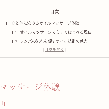
目次
心と体に沁みるオイルマッサージ体験
オイルマッサージで心までほぐれる理由
リンパの流れを促すオイル技術の魅力
筑後のオイルマッサージが癒しに最適な理由
心身の疲れをオイルでリセットするポイント
リラックス空間で味わうオイルマッサージ効果
リンパ流しで巡りを高める癒し時間
マッサージ体験
オイルマッサージでリンパ流しの基本を知る
リンパケアが巡りに与える実感と変化
理由
むくみ改善に役立つオイルリンパの特徴