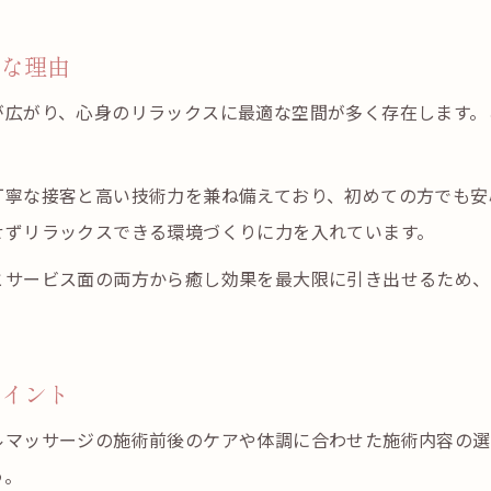
セルフケアにも生かせるオイル技術
むくみ改善に役立つ生活習慣のポイント
適な理由
肩こり解消ならオイルケアがおすすめ
が広がり、心身のリラックスに最適な空間が多く存在します。
オイルマッサージで肩こりスッキリ体験
リンパを意識した肩まわりのケア法
丁寧な接客と高い技術力を兼ね備えており、初めての方でも安
肩こり解消に効果的なオイル選びのポイント
せずリラックスできる環境づくりに力を入れています。
繰り返す肩こりに役立つオイルケア習慣
とサービス面の両方から癒し効果を最大限に引き出せるため、
筑後で人気の肩こりケア施術の特徴
お問い合わせはこちら
お問い合わせはこちら
アロマとオイルで深層リンパを刺激
アロマとオイルの相乗効果で癒す方法
ポイント
深層リンパへのアプローチで体質改善
ルマッサージの施術前後のケアや体調に合わせた施術内容の選
香りとオイルで満たすリラックス空間
う。