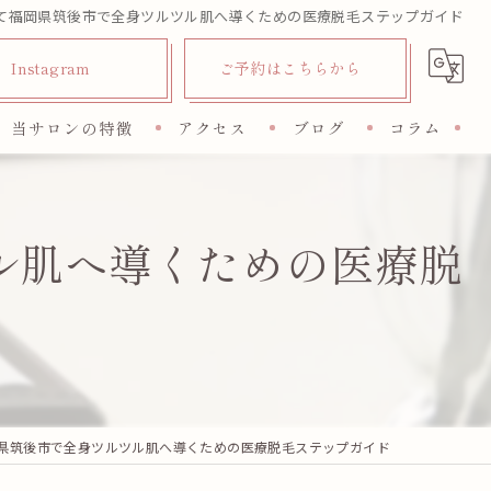
て福岡県筑後市で全身ツルツル肌へ導くための医療脱毛ステップガイド
Instagram
ご予約はこちらから
当サロンの特徴
アクセス
ブログ
コラム
脱毛
ル肌へ導くための医療脱
フェイシャル
オイルトリートメント
リフレ
リラクゼーション
県筑後市で全身ツルツル肌へ導くための医療脱毛ステップガイド