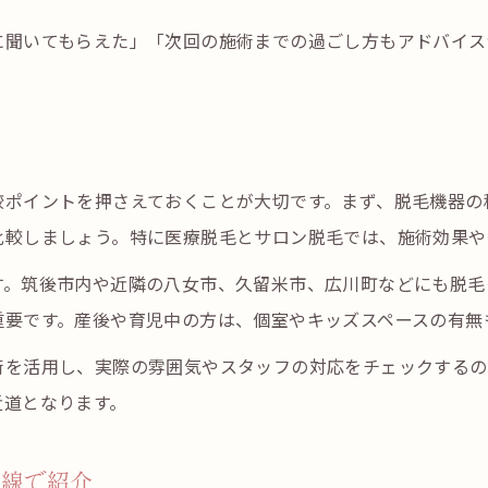
部位別の脱毛回数とツルツル肌の比較体験
に聞いてもらえた」「次回の施術までの過ごし方もアドバイス
毛周期に合わせた医療脱毛スケジュール例
八女脱毛や久留米脱毛の満足度もチェック
ト
較ポイントを押さえておくことが大切です。まず、脱毛機器の
比較しましょう。特に医療脱毛とサロン脱毛では、施術効果や
す。筑後市内や近隣の八女市、久留米市、広川町などにも脱毛
重要です。産後や育児中の方は、個室やキッズスペースの有無
術を活用し、実際の雰囲気やスタッフの対応をチェックするの
近道となります。
目線で紹介