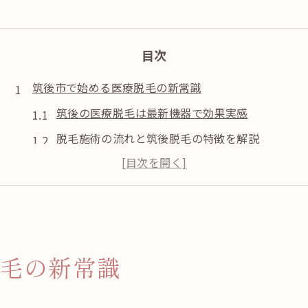
目次
筑後市で始める医療脱毛の新常識
筑後の医療脱毛は最新機器で効果実感
脱毛施術の流れと筑後脱毛の特徴を解説
医療脱毛が初めての方も安心のサポート体制
筑後市で脱毛を選ぶ際の比較ポイント
医療脱毛と脱毛サロンの違いを筑後目線で紹介
全身ツルツルを叶える脱毛機器の魅力
毛の新常識
最新脱毛機器で全身ツルツル肌を目指す方法
筑後脱毛で注目の医療脱毛機器の特長とは