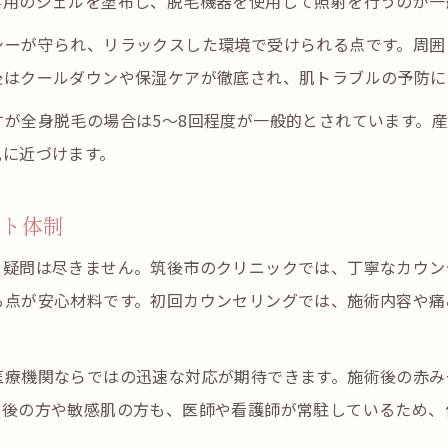
専用のジェルを塗布し、脱毛機器を使用して照射を行うのが一
医療脱毛で理想のツルツル肌を最短で実現
シーが守られ、リラックスした環境で受けられる点です。周囲
筑後脱毛ならではの最新医療脱毛機器紹介
後はクールダウンや保湿ケアが徹底され、肌トラブルの予防に
効果重視の方必見の筑後脱毛クリニック選び
産後に安心して脱毛を再開する方法
が全身脱毛の場合は5～8回程度が一般的とされています。
肌に近づけます。
産後の医療脱毛はいつから始められる？
敏感肌対策と産後脱毛の注意点を解説
ート体制
筑後で産後も安心な脱毛機器の選び方
や疑問は尽きません。筑後市のクリニックでは、丁寧なカウン
医療脱毛で産後の自己処理から解放される
お問い合わせはこちら
お問い合わせはこちら
る点が安心材料です。初回カウンセリングでは、施術内容や痛
産婦人科相談後の安全な脱毛スケジュール
医療脱毛は何回で満足できるのか体験談
医療機関ならではの迅速な対応が期待できます。施術後の赤み
医療脱毛で全身ツルツルになる回数の目安
産後の方や敏感肌の方も、医師や看護師が常駐しているため、
筑後脱毛体験者の施術回数と効果の実感