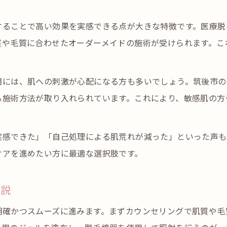
感
つるりとした美肌を叶える脱毛機器の効果
医療脱毛と家庭用脱毛機器の違いを知ろう
することで高い効果を実感できる点が大きな特徴です。医療脱
質や毛質に合わせたオーダーメイドの施術が受けられます。こ
効率的に全身脱毛できるおすすめ機器選び
敏感肌にも優しい脱毛ケアのポイント
期には、肌への刺激が心配になる方も多いでしょう。筑後市の
敏感肌対応の脱毛機器で安心施術を実現
る施術方法が取り入れられています。これにより、敏感肌の方
医療脱毛で肌トラブルを防ぐケアのコツ
脱毛前後の保湿ケアがツルツル肌の秘訣
実感できた」「自己処理による肌荒れが減った」といった声も
肌が敏感な方におすすめの脱毛方法とは
ケアを進めたい方に最適な選択肢です。
筑後脱毛で安心して受けられる肌ケア術
効率的な医療脱毛を求めるなら筑後脱毛
解説
筑後脱毛で効率よく全身脱毛を進める方法
明確かつスムーズに進みます。まずカウンセリングで肌質や毛
通いやすい脱毛プランと医療脱毛の魅力