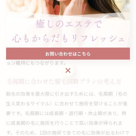
ーリングが大切です。
また、八女や筑後市では、都度払い制のサロンや、プラ
イベート空間で施術を受けられる店舗も増えています。
実際に「自宅から通いやすい」「仕事帰りに立ち寄れ
る」など、生活スタイルに合わせて無理なく継続できる
環境を選ぶことで、結果的に脱毛完了までのモチベーシ
お問い合わせはこちら
ョン維持にもつながります。
お問い合わせはこちら
毛周期に合わせた脱毛回数プランの考え方
脱毛の効果を最大限に引き出すためには、毛周期（毛の
生え変わるサイクル）に合わせて施術を受けることが重
要です。毛周期には成長期・退行期・休止期があり、特
に成長期の毛に施術を行うことで高い効果が得られま
す。そのため、1回の施術で全ての毛に効果が出るわけで