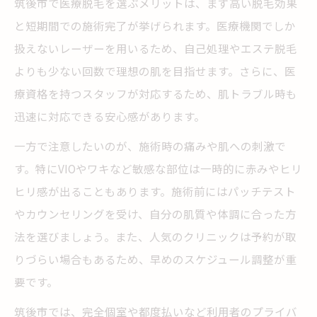
筑後市で医療脱毛を選ぶメリットは、まず高い脱毛効果
医療脱毛と美容脱毛の選び方ガイド
と短期間での施術完了が挙げられます。医療機関でしか
脱毛 八女・筑後でおすすめのサロン特徴
扱えないレーザーを用いるため、自己処理やエステ脱毛
口コミや評判で選ぶ脱毛サロンのコツ
よりも少ない回数で理想の肌を目指せます。さらに、医
自信を育む脱毛体験のコツと注意点
療資格を持つスタッフが対応するため、肌トラブル時も
脱毛経験者が語る実感できる変化と効果
迅速に対応できる安心感があります。
施術後の肌ケアで美肌を維持する方法
一方で注意したいのが、施術時の痛みや肌への刺激で
初めての脱毛で知っておくべき注意点まと
す。特にVIOやワキなど敏感な部位は一時的に赤みやヒリ
め
ヒリ感が出ることもあります。施術前にはパッチテスト
自分に合う脱毛プランの上手な選び方
やカウンセリングを受け、自分の肌質や体調に合った方
継続して通うためのモチベーション維持術
法を選びましょう。また、人気のクリニックは予約が取
りづらい場合もあるため、早めのスケジュール調整が重
要です。
筑後市では、完全個室や都度払いなど利用者のプライバ