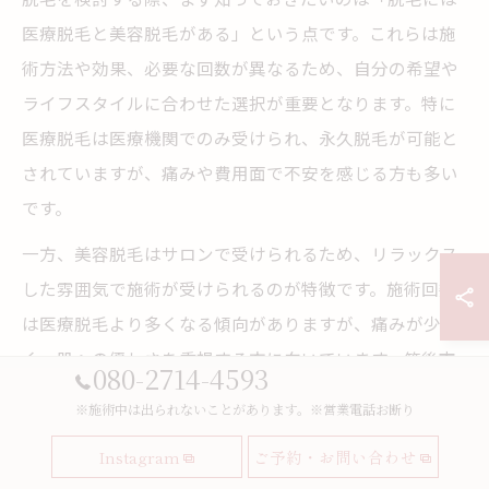
医療脱毛と美容脱毛がある」という点です。これらは施
術方法や効果、必要な回数が異なるため、自分の希望や
ライフスタイルに合わせた選択が重要となります。特に
医療脱毛は医療機関でのみ受けられ、永久脱毛が可能と
されていますが、痛みや費用面で不安を感じる方も多い
です。
一方、美容脱毛はサロンで受けられるため、リラックス
した雰囲気で施術が受けられるのが特徴です。施術回数
は医療脱毛より多くなる傾向がありますが、痛みが少な
く、肌への優しさを重視する方に向いています。筑後市
080-2714-4593
内でも、プライベート空間で落ち着いて施術を受けられ
※施術中は出られないことがあります。※営業電話お断り
るサロンが増えており、初めての方でも安心して通うこ
Instagram
ご予約・お問い合わせ
とができます。