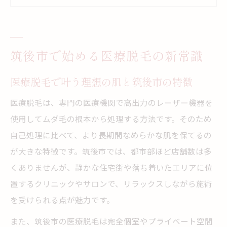
筑後市で人気の脱毛事情と最新トレンド解
説
脱毛の不安を解消するカウンセリング活用
筑後市で始める医療脱毛の新常識
法
脱毛効果と施術回数の目安を徹底解説
医療脱毛で叶う理想の肌と筑後市の特徴
脱毛でツルツル肌になる回数目安の実際
医療脱毛は、専門の医療機関で高出力のレーザー機器を
医療脱毛とサロン脱毛の効果的な違いとは
使用してムダ毛の根本から処理する方法です。そのため
ワキやVIO部位別の施術回数と脱毛効果
自己処理に比べて、より長期間なめらかな肌を保てるの
脱毛 八女エリアの効果的な通い方を紹介
が大きな特徴です。筑後市では、都市部ほど店舗数は多
くありませんが、静かな住宅街や落ち着いたエリアに位
毛周期に合わせた脱毛回数プランの考え方
置するクリニックやサロンで、リラックスしながら施術
VIO脱毛の恥ずかしさを乗り越える方法
を受けられる点が魅力です。
VIO脱毛で恥ずかしさを感じる理由と対策
また、筑後市の医療脱毛は完全個室やプライベート空間
脱毛時の濡れや緊張は自然な生理現象です