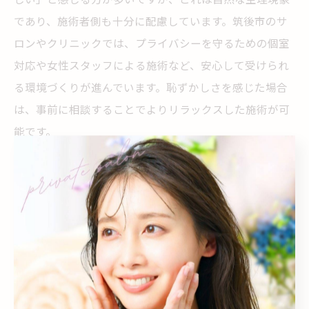
であり、施術者側も十分に配慮しています。筑後市のサ
ロンやクリニックでは、プライバシーを守るための個室
対応や女性スタッフによる施術など、安心して受けられ
る環境づくりが進んでいます。恥ずかしさを感じた場合
は、事前に相談することでよりリラックスした施術が可
能です。
脱毛 八女エリアの効果的な通い方を紹介
八女エリアや筑後市周辺で脱毛を検討する際は、通いや
すさと予約の取りやすさが重要なポイントとなります。
効果的に通うためには、毛周期に合わせて1〜2カ月ごと
に定期的な施術を受けることが推奨されます。特に医療
脱毛は予約が混み合うことがあるため、早めのスケジュ