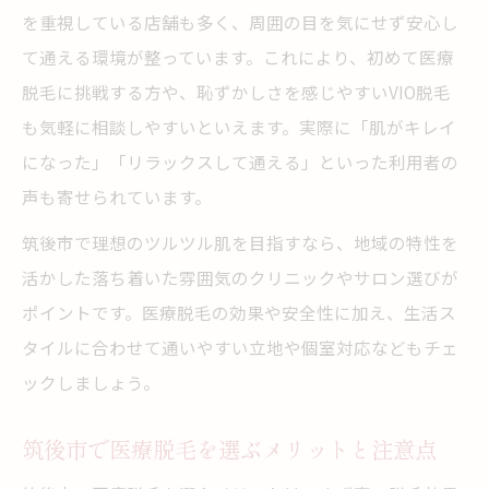
を重視している店舗も多く、周囲の目を気にせず安心し
安心できる脱毛サロン選びのコツとは
て通える環境が整っています。これにより、初めて医療
筑後市で個室完備のVIO脱毛サロンの特徴
脱毛に挑戦する方や、恥ずかしさを感じやすいVIO脱毛
スタッフの対応で不安を軽減できる理由
も気軽に相談しやすいといえます。実際に「肌がキレイ
八女・筑後の脱毛で理想の美肌へ
になった」「リラックスして通える」といった利用者の
八女や筑後で選ぶ脱毛サロンのポイント
声も寄せられています。
脱毛 八女エリアの人気店に共通する特長
筑後市で理想のツルツル肌を目指すなら、地域の特性を
肌質に合わせた脱毛プランの選び方とは
活かした落ち着いた雰囲気のクリニックやサロン選びが
施術後の美肌ケアで理想の仕上がりを実現
ポイントです。医療脱毛の効果や安全性に加え、生活ス
メンズ脱毛も増加中の最新脱毛事情を解説
タイルに合わせて通いやすい立地や個室対応などもチェ
ックしましょう。
安心して通える筑後市の脱毛選び方
脱毛を始める前に知っておきたい基礎知識
筑後市で医療脱毛を選ぶメリットと注意点
筑後市で信頼できる脱毛サロンの見極め方