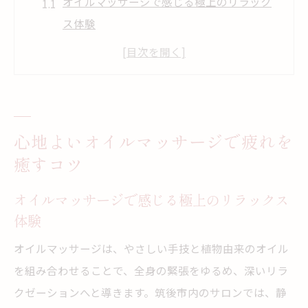
オイルマッサージで感じる極上のリラック
ス体験
筑後のオイルマッサージで日常疲労を和ら
げる方法
リンパの流れを整えるオイルマッサージの
手順
心地よいオイルマッサージで疲れを
肩こりや全身疲労に効くオイルマッサージ
癒すコツ
の魅力
筑後で人気のオイルマッサージの施術特長
オイルマッサージで感じる極上のリラックス
むくみ改善に役立つオイルマッサージ体験談
体験
むくみケアに効果的なオイルマッサージ体
オイルマッサージは、やさしい手技と植物由来のオイル
験
を組み合わせることで、全身の緊張をゆるめ、深いリラ
筑後周辺で受けたオイルマッサージの感想
クゼーションへと導きます。筑後市内のサロンでは、静