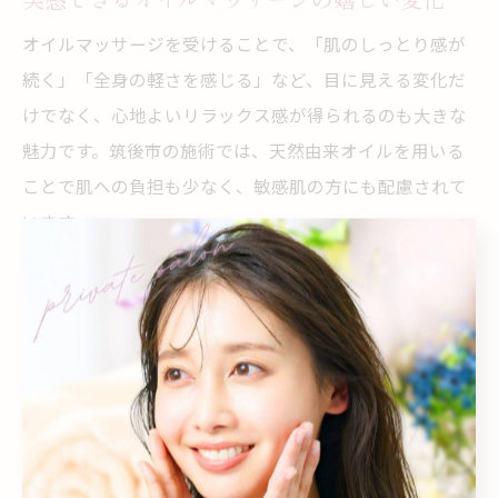
オイルマッサージを受けることで、「肌のしっとり感が
続く」「全身の軽さを感じる」など、目に見える変化だ
けでなく、心地よいリラックス感が得られるのも大きな
魅力です。筑後市の施術では、天然由来オイルを用いる
ことで肌への負担も少なく、敏感肌の方にも配慮されて
います。
また、継続的に施術を受けることで、むくみや疲労感の
軽減だけでなく、睡眠の質向上やストレス解消、免疫力
サポートなど、心身のバランスを整える効果も期待され
ます。仕事や家事で忙しい毎日に、定期的なオイルマッ
サージを取り入れることで、健やかで美しいライフスタ
イルを実現できるでしょう。