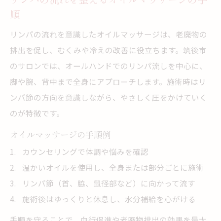
筑後で実践するオイルマッサージの健康効
順
果
リンパの流れを意識したオイルマッサージは、老廃物の
日常にオイルマッサージを取り入れるコツ
排出を促し、むくみや冷えの改善に役立ちます。筑後市
八女・筑後で注目のオイル施術トレンド紹介
のサロンでは、オールハンドでのリンパ流しを中心に、
筑後で話題のオイルマッサージ最新トレン
脚や腕、背中まで全身にアプローチします。施術時はリ
ド
ンパ節の方向を意識しながら、やさしく圧をかけていく
八女エリアで人気のオイル施術スタイル紹
のが特徴です。
介
オイルマッサージの手順例
アロマやタイ式マッサージの注目ポイント
カウンセリングで体調や悩みを確認
リンパマッサージと融合した最新施術体験
温かいオイルを使用し、全身または部分ごとに施術
筑後周辺のオイルマッサージ新サービス情
リンパ節（首、脇、鼠径部など）に向かって流す
報
施術後はゆっくりと休息し、水分補給を心がける
手順を守ることで、血行促進や老廃物排出の効果を最大