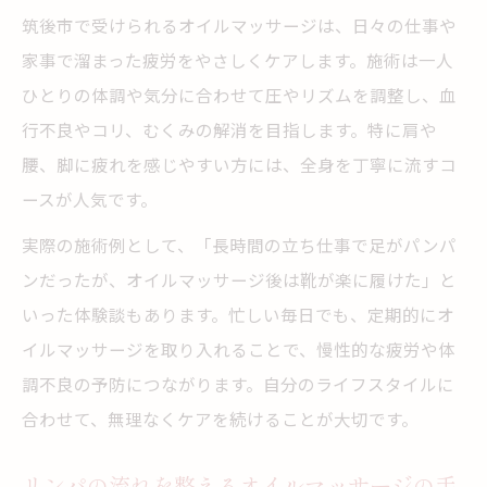
深いリラクゼーションを導く施術選びの秘訣
筑後市で受けられるオイルマッサージは、日々の仕事や
自分に合うオイルマッサージ施術の選び方
家事で溜まった疲労をやさしくケアします。施術は一人
筑後で評判のリラクゼーション施術ポイン
ひとりの体調や気分に合わせて圧やリズムを調整し、血
ト
行不良やコリ、むくみの解消を目指します。特に肩や
リラックス重視のオイルマッサージ体験談
腰、脚に疲れを感じやすい方には、全身を丁寧に流すコ
リンパケア重視の施術がもたらす変化に注
ースが人気です。
目
実際の施術例として、「長時間の立ち仕事で足がパンパ
アロマやタイ式など多彩な施術の特徴比較
ンだったが、オイルマッサージ後は靴が楽に履けた」と
オイルマッサージ習慣が健康に与える変化
いった体験談もあります。忙しい毎日でも、定期的にオ
イルマッサージを取り入れることで、慢性的な疲労や体
オイルマッサージ習慣が体調に与える効果
調不良の予防につながります。自分のライフスタイルに
継続することで感じる心身のポジティブ変
合わせて、無理なくケアを続けることが大切です。
化
むくみと疲労回復に役立つ施術のメリット
リンパの流れを整えるオイルマッサージの手