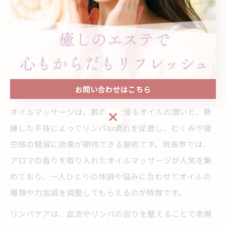
リンパケアも叶うアロマとオイルの
融合法
アロマとオイルマッサージで叶えるリンパケ
ア
お問い合わせはこちら
オイルマッサージは、肌の上を滑るオイルの潤いと、熟
お問い合わせはこちら
練した手技によってリンパの流れを促進し、むくみや疲
労感の軽減に効果が期待できる施術です。筑後市では、
アロマの香りを取り入れたオイルマッサージが人気を集
めており、一人ひとりの体調や悩みに合わせてオイルの
種類や力加減を調整してもらえるのが特徴です。
リンパケアは、血流やリンパの巡りを整えることで老廃