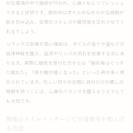
オイルマッサージで足のむくみが変わる理
かな環境の中で施術が行われ、心身ともにリフレッシュ
由
できると好評です。施術中はオイルのなめらかな感触が
リンパマッサージと組み合わせたむくみ改
肌を包み込み、日常のストレスや疲労感を忘れさせてく
善術
れるでしょう。
実感できるオイルマッサージの嬉しい変化
リラックス効果が高い理由は、オイルの香りや温もりが
リンパケアも叶うアロマとオイルの融合法
自律神経を整え、血流やリンパの流れを促進する点にあ
アロマとオイルマッサージで叶えるリンパ
ります。実際に施術を受けた方からは「施術後はぐっす
ケア
り眠れた」「肩や脚が軽くなった」といった声が多く寄
せられています。忙しい日々の合間に自分だけの癒しの
筑後で注目のアロマオイルマッサージ施術
時間を持つことは、心身のバランスを整えるうえでとて
法
も大切です。
香りと手技で深まるオイルマッサージ体験
リンパマッサージとオイルの相乗効果とは
筑後のオイルマッサージで日常疲労を和らげ
アロマの香りで心も癒されるマッサージ術
る方法