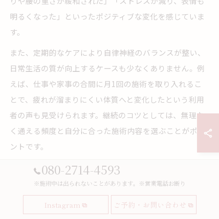
りや腰の重さが緩和された」「ストレスが減り、表情も
明るくなった」といったポジティブな変化を感じていま
す。
また、定期的なケアにより自律神経のバランスが整い、
日常生活の質が向上するケースも少なくありません。例
えば、仕事や家事の合間に月1回の施術を取り入れるこ
とで、疲れが溜まりにくい体質へと変化したという利用
者の声も見受けられます。継続のコツとしては、無理な
く通える頻度と自分に合った施術内容を選ぶことがポイ
ントです。
080-2714-4593
むくみと疲労回復に役立つ施術のメリット
※施術中は出られないことがあります。※営業電話お断り
オイルマッサージの大きなメリットは、むくみや疲労感
Instagram
ご予約・お問い合わせ
の改善に直結する点です。筑後市内でも、リンパマッサ