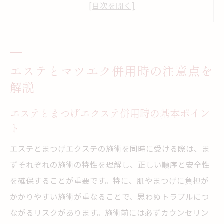
施術前後の肌状態に配慮したエステ選び
エステ施術後にマツエクを受ける際の注意
点
まつげエクステとエステの順番と安全性
エステとマツエク併用時の注意点を
エステとマツエク施術時のリスク対策方法
解説
まつげエクステ施術に必要な法的知識とは
エステとまつげエクステの法的な関係性
エステとまつげエクステ併用時の基本ポイン
ト
マツエク施術に必要な法令と免許の知識
美容師法に基づくエステとマツエクの違い
エステとまつげエクステの施術を同時に受ける際は、ま
無資格施術による法的リスクの実例紹介
ずそれぞれの施術の特性を理解し、正しい順序と安全性
を確保することが重要です。特に、肌やまつげに負担が
エステ業界で守るべき法的ルールとは
かかりやすい施術が重なることで、思わぬトラブルにつ
安全にエステとマツエクを組み合わせる方法
ながるリスクがあります。施術前には必ずカウンセリン
エステとまつげエクステの安全な組み合わ