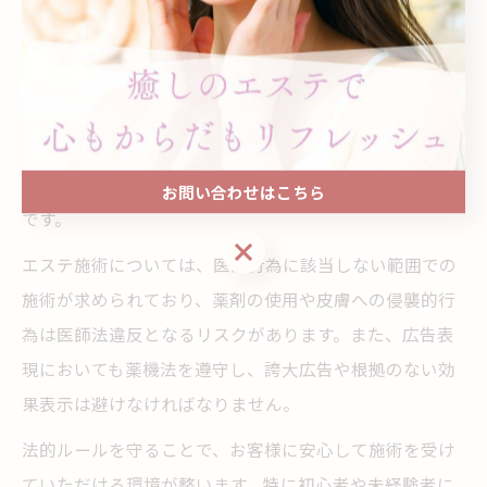
エステ業界で守るべき法的ルールとは
エステ業界で守るべき法的ルールは、主に「美容師法」
「医師法」「薬機法」などが挙げられます。とりわけ、
まつげエクステ施術に関しては美容師法に基づく美容師
免許の取得、サロンの衛生管理、保健所への届出が必須
お問い合わせはこちら
です。
お問い合わせはこちら
エステ施術については、医療行為に該当しない範囲での
施術が求められており、薬剤の使用や皮膚への侵襲的行
為は医師法違反となるリスクがあります。また、広告表
現においても薬機法を遵守し、誇大広告や根拠のない効
果表示は避けなければなりません。
法的ルールを守ることで、お客様に安心して施術を受け
ていただける環境が整います。特に初心者や未経験者に