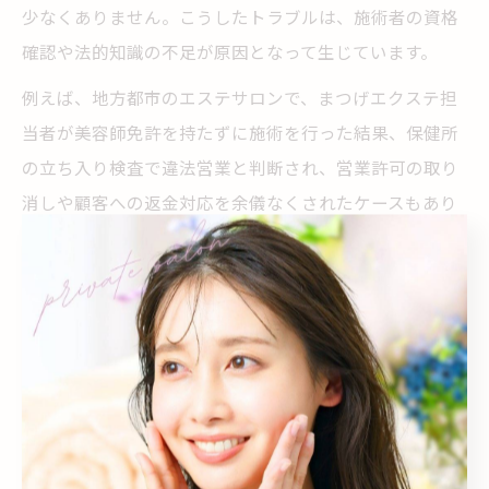
少なくありません。こうしたトラブルは、施術者の資格
確認や法的知識の不足が原因となって生じています。
例えば、地方都市のエステサロンで、まつげエクステ担
当者が美容師免許を持たずに施術を行った結果、保健所
の立ち入り検査で違法営業と判断され、営業許可の取り
消しや顧客への返金対応を余儀なくされたケースもあり
ます。これは、利用者の安全や衛生面にも大きな悪影響
を及ぼすため、社会的信頼の喪失にも繋がります。
無資格施術は「バレなければ大丈夫」といった安易な考
えがトラブルの温床となるため、サロン運営者はスタッ
フの資格確認を徹底し、法的ルールを遵守することが不
可欠です。利用者も、安心して施術を受けるためにサロ
ン選びの際は資格の有無を必ずチェックしましょう。