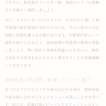
グを行い、肌状態やアレルギー歴、過去のトラブル経験
せ方
などを細かく確認しましょう。
施術順序を工夫したエステサロンの工夫例
また、エステとまつげエクステは、それぞれに適した施
まつげエクステ施術前後の肌ケアポイント
術環境や衛生管理が求められるため、サロン側は十分な
エステ施術とマツエク同時利用のトラブル
知識と設備を整える必要があります。お客様が安心して
回避策
施術を受けられるよう、事前説明や同意書の取得も徹底
カウンセリングで確認すべき安全ポイント
しましょう。特に初めて併用を希望される方には、施術
美を追求する女性が知るべきエステの選び方
の流れや注意点をわかりやすく案内することが信頼構築
エステとまつげエクステ両方に強いサロン
につながります。
の特徴
施術前後の肌状態に配慮したエステ選び
まつげエクステ併用に適したエステの見極
め方
まつげエクステとエステを組み合わせる場合、施術前後
エステ選びで注目すべき衛生管理のポイン
の肌状態に合わせてエステメニューを選ぶことが大切で
ト
す。例えば、刺激の強いピーリングやフェイシャルマッ