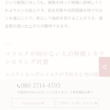
という疑問に対しても、根拠を持って明確に説明してく
れるサロンは安心です。安全対策や法的知識を持つサロ
ンを選ぶことで、安心して施術を受けることができ、満
足度の高い仕上がりが期待できます。
マツエクが向かない人の特徴とカウ
ンセリング対策
エステとまつげエクステが不向きな方の特徴
080-2714-4593
エステやまつげエクステの施術は多くの方に人気です
が、すべての方に適しているわけではありません。不向
※施術中は出られないことがあります。※営業電話お断り
きな方の代表例として、皮膚が極端に敏感な方やアレル
Instagram
ご予約・お問い合わせ
ギー体質の方、目元に疾患や炎症がある方が挙げられま