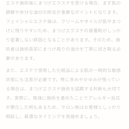
エステ施術後にまつげエクステを受ける場合、まず肌の
エステとまつげエクステに必要な美容師免
鎮静や余分な油分の除去が重要なポイントとなります。
許
フェイシャルエステ後は、クリームやオイルが肌やまつ
無資格施術が招くリスクと法的ペナルティ
げに残りやすいため、まつげエクステの接着剤がしっか
マツエク違法営業を避ける正しい知識
り密着しない原因となることがあります。そのため、施
エステ施術者が守るべき法令と罰則
術者は施術直前にまつげ周りの油分を丁寧に拭き取る必
要があります。
まつげエクステ施術の違法事例の注意点
また、エステで使用した化粧品による肌の一時的な敏感
状態にも注意が必要です。特に赤みやかゆみが残ってい
る場合は、まつげエクステ施術を延期する判断も大切で
す。実際に、無理に施術を進めたことでアレルギー反応
が悪化した例もあるため、サロン側はお客様としっかり
相談し、最適なタイミングを見極めましょう。