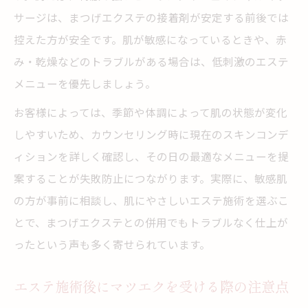
カウンセリング重視のエステサロンの探し
サージは、まつげエクステの接着剤が安定する前後では
方
控えた方が安全です。肌が敏感になっているときや、赤
み・乾燥などのトラブルがある場合は、低刺激のエステ
エステとマツエク利用時の安全対策を確認
メニューを優先しましょう。
マツエクが向かない人の特徴とカウンセリング
対策
お客様によっては、季節や体調によって肌の状態が変化
エステとまつげエクステが不向きな方の特
しやすいため、カウンセリング時に現在のスキンコンデ
徴
ィションを詳しく確認し、その日の最適なメニューを提
案することが失敗防止につながります。実際に、敏感肌
マツエク施術が難しい体質を見抜く方法
の方が事前に相談し、肌にやさしいエステ施術を選ぶこ
アレルギーなどリスク回避のカウンセリン
とで、まつげエクステとの併用でもトラブルなく仕上が
グ
ったという声も多く寄せられています。
まつげエクステ施術前に行うべき安全確認
エステ施術とマツエク併用時の注意点事例
エステ施術後にマツエクを受ける際の注意点
美容師免許が必要な理由と違法施術の危険性