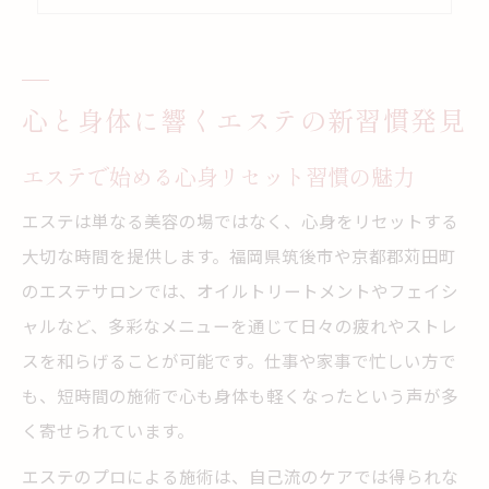
エステで心も身体も前向きに変わる理由
エステが導く毎日の美と健康のヒント
プロ意識高まる自分磨きエステ体験記
心と身体に響くエステの新習慣発見
エステ体験で感じたプロ意識の変化
エステで始める心身リセット習慣の魅力
自分磨きが叶うエステ選びのポイント
エステ施術を受けて内面も美しく変化
エステは単なる美容の場ではなく、心身をリセットする
プロの施術がもたらす安心感と信頼
大切な時間を提供します。福岡県筑後市や京都郡苅田町
のエステサロンでは、オイルトリートメントやフェイシ
エステを通じて得た自己肯定感アップ
ャルなど、多彩なメニューを通じて日々の疲れやストレ
筑後市から始める心身リセット術
スを和らげることが可能です。仕事や家事で忙しい方で
エステで叶える心身リセットの新提案
も、短時間の施術で心も身体も軽くなったという声が多
自分らしく輝くエステ活用の秘訣
く寄せられています。
エステで毎日の疲れをリセットしよう
エステのプロによる施術は、自己流のケアでは得られな
プロ意識を高めるためのエステの選び方