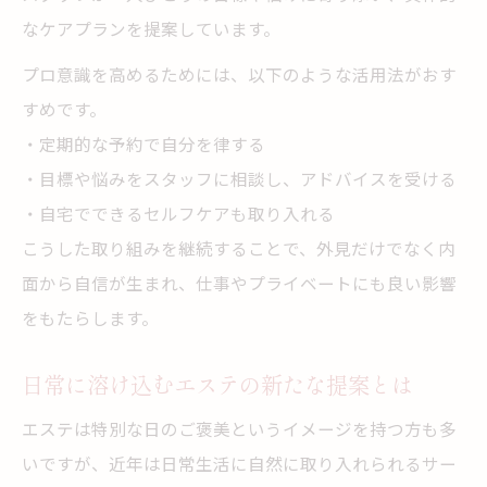
エステで自分自身を大切にできる理由
なケアプランを提案しています。
オーダーメイド施術が導く自信の理由
プロ意識を高めるためには、以下のような活用法がおす
エステのオーダーメイド施術で得る自信
すめです。
プロ意識で差が出るエステの提案力
・定期的な予約で自分を律する
一人ひとりに合ったエステ施術の重要性
・目標や悩みをスタッフに相談し、アドバイスを受ける
・自宅でできるセルフケアも取り入れる
オーダーメイドエステの魅力と安心感
こうした取り組みを継続することで、外見だけでなく内
エステの個別対応がもたらす満足度向上
面から自信が生まれ、仕事やプライベートにも良い影響
をもたらします。
日常に溶け込むエステの新たな提案とは
エステは特別な日のご褒美というイメージを持つ方も多
いですが、近年は日常生活に自然に取り入れられるサー