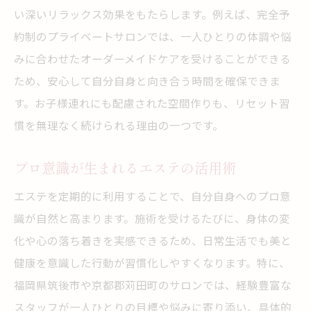
い深いリラックス効果をもたらします。例えば、完全予
エステのリラクゼーション効果を体感
約制のプライベートサロンでは、一人ひとりの体調や悩
美と癒しを求めるならエステという選択
みに合わせたオーダーメイドケアを受けることができる
エステで得られる美と癒しの魅力
ため、安心して自分自身と向き合う時間を確保できま
プロ意識が感じられる施術の特徴とは
す。お子様連れにも配慮された空間作りも、リセット習
エステが美しさと心の安定をサポート
慣を無理なく続けられる理由の一つです。
癒しを重視したエステ選びの基準
プロ意識が生まれるエステの活用術
エステで自分らしさを取り戻す方法
エステを定期的に利用することで、自分自身へのプロ意
エステで叶う自分らしさと安心感とは
識が自然と高まります。施術を受けるたびに、身体の変
エステがもたらす自分らしさの発見
化や心の落ち着きを実感できるため、日常生活でも美と
プロ意識あるスタッフの信頼と安心
健康を意識した行動が習慣化しやすくなります。特に、
エステ施術で心のバランスを整える
福岡県筑後市や京都郡苅田町のサロンでは、経験豊富な
安心感を生むエステのこだわり空間
スタッフが一人ひとりの目標や悩みに寄り添い、具体的