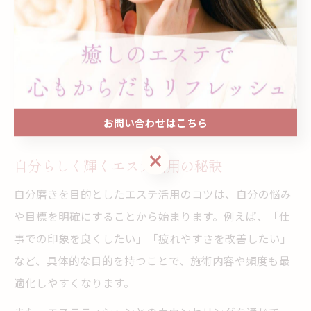
は、心地良いアロマの香りとプロの手技で心身を深くリ
ラックスさせてくれます。エステの時間は自分自身を見
つめ直すきっかけにもなり、仕事や家庭でのストレスを
軽減しやすくなります。定期的なケアを習慣にすること
で、日々のパフォーマンス向上や自己肯定感アップにも
お問い合わせはこちら
つながります。
お問い合わせはこちら
自分らしく輝くエステ活用の秘訣
自分磨きを目的としたエステ活用のコツは、自分の悩み
や目標を明確にすることから始まります。例えば、「仕
事での印象を良くしたい」「疲れやすさを改善したい」
など、具体的な目的を持つことで、施術内容や頻度も最
適化しやすくなります。