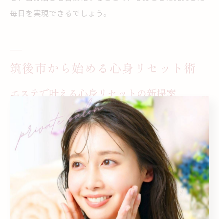
毎日を実現できるでしょう。
筑後市から始める心身リセット術
エステで叶える心身リセットの新提案
エステは、忙しい日常で溜まりがちな心身の疲れをリセ
ットできる有効な手段です。福岡県筑後市や京都郡苅田
町のエステサロンでは、一人ひとりの体質や生活習慣に
合わせたオーダーメイドのケアが提供されています。自
分に合った施術を受けることで、心地よい安らぎと新た
な活力が得られるのが特徴です。
例えば、オイルトリートメントやフェイシャルエステ