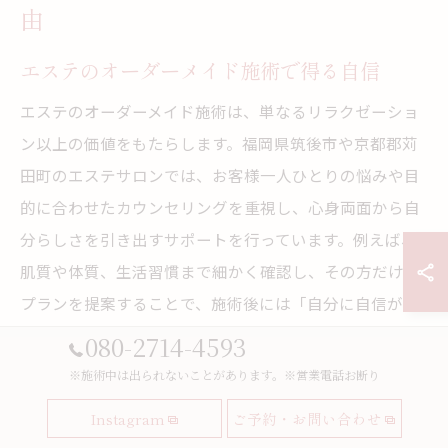
由
エステのオーダーメイド施術で得る自信
エステのオーダーメイド施術は、単なるリラクゼーショ
ン以上の価値をもたらします。福岡県筑後市や京都郡苅
田町のエステサロンでは、お客様一人ひとりの悩みや目
的に合わせたカウンセリングを重視し、心身両面から自
分らしさを引き出すサポートを行っています。例えば、
肌質や体質、生活習慣まで細かく確認し、その方だけの
プランを提案することで、施術後には「自分に自信が持
てた」という声が多く寄せられています。
080-2714-4593
このようなオーダーメイド施術は、自己肯定感の向上に
※施術中は出られないことがあります。※営業電話お断り
もつながるため、仕事や家庭、プライベートの場面でも
Instagram
ご予約・お問い合わせ
前向きな気持ちで過ごせるようになります。自分を大切