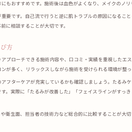
方にもおすすめです。施術後は血色がよくなり、メイクのノリ
表情筋ケアでフェイスラインを引き締める
オイルマッサージとエステの違いを知る
が重要です。自己流で行うと逆に肌トラブルの原因になること
リンパマッサージ併用で効果実感エステの魅力
事前に相談することが大切です。
エステとリンパマッサージの相乗効果とは
選び方
表情筋ケアにおすすめのマッサージ手法
むくみ改善に役立つオイルエステの特徴
りアプローチできる施術内容や、口コミ・実績を重視したエス
ロンが多く、リラックスしながら施術を受けられる環境が整っ
遠賀のもみほぐしとエステの違い
リンパマッサージ後の肌変化を実感する方法
お問い合わせはこちら
お問い合わせはこちら
のアフターケアが充実しているかも確認しましょう。たるみケ
エステで小顔効果を高める表情筋メソッドとは
です。実際に「たるみが改善した」「フェイスラインがすっき
エステ独自の表情筋アプローチを解説
小顔実現に欠かせないエステの手技とは
さや衛生面、担当者の技術力など総合的に比較することが大切
。
リンパマッサージでフェイスラインすっきり