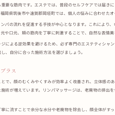
リンパマッサージと顔ヨガの相乗効果
る重要な筋肉です。エステでは、普段のセルフケアでは届きに
に福岡県筑後市や遠賀郡岡垣町では、個人の悩みに合わせたオ
エステ後のセルフケアでハリ感をキープ
たるみに悩むならエステで表情筋を集中的にケア
リンパの流れを促進する手技が中心となります。これにより、
目元や口元、頬の筋肉を丁寧に刺激することで、自然な表情美
エステで行う表情筋アプローチの流れ
顔のたるみ予防に効果的なエステ施術法
ージによる逆効果を避けるため、必ず専門のエステティシャン
リンパマッサージでむくみを撃退する秘訣
談し、自分に合った施術方法を選びましょう。
エステを活用した継続ケアのメリット
をプラス
小顔効果を実感できるエステ選びの基準
ハリ感アップを目指す表情筋エステ体験の流れ
ことで、顔のむくみやくすみが効率よく改善され、立体感のあ
エステ体験前後で感じる表情筋の変化
た施術が増えています。リンパマッサージは、老廃物の排出を
リンパマッサージで肌のハリ感を強化
エステ施術の流れとポイントを解説
丁寧に流すことで余分な水分や老廃物を除去し、顔全体がすっ