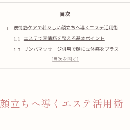
目次
表情筋ケアで若々しい顔立ちへ導くエステ活用術
エステで表情筋を整える基本ポイント
リンパマッサージ併用で顔に立体感をプラス
顔のたるみ改善に効果的なエステの選び方
筑後のオイルマッサージと表情筋エステの違い
エステ施術後に実感できる小顔変化の理由
自宅ヨガと併用できるエステの表情筋アプローチ
顔立ちへ導くエステ活用術
エステとヨガの組み合わせで小顔を目指す
自宅ケアの効果を高める表情筋エステの使い方
ト
表情筋ヨガとエステ施術の違いを知ろう